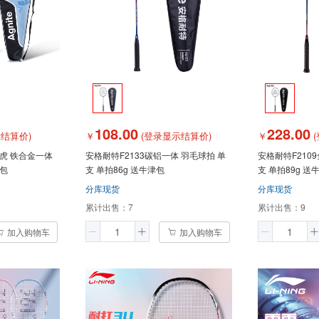
108.00
228.00
结算价)
￥
(登录显示结算价)
￥
(
白虎 铁合金一体
安格耐特F2133碳铝一体 羽毛球拍 单
安格耐特F210
津包
支 单拍86g 送牛津包
支 单拍89g 送
分库现货
分库现货
累计出售：
7
累计出售：
9
加入购物车
加入购物车