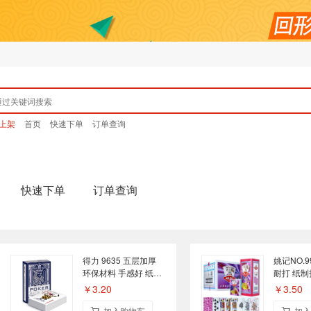
上架
首页
快速下单
订单查询
快速下单
订单查询
得力 9635 五层加厚
姚记NO.9
环保材料 手感好 纸制
耐打 纸制
扑克牌 蓝色
￥3.20
￥3.50
加入购物车
加入