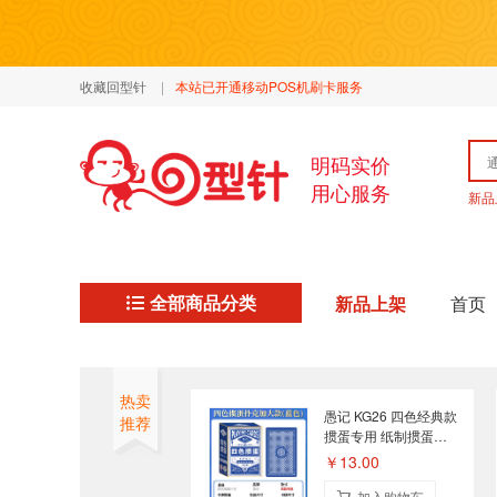
收藏回型针
|
本站已开通移动POS机刷卡服务
明码实价
用心服务
新品
全部商品分类
新品上架
首页
热卖
愚记 KG26 四色经典款
推荐
掼蛋专用 纸制掼蛋扑
克 两副装
￥13.00
加入购物车