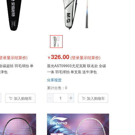
326.00
登录显示结算价)
￥
(登录显示结算价)
9全碳超轻 羽毛球拍 单
晨光AST09903尤尼克斯 联名款 全碳
牛津包
一体 羽毛球拍 单支装 送牛津包
分库现货
累计出售：
0
加入购物车
加入购物车