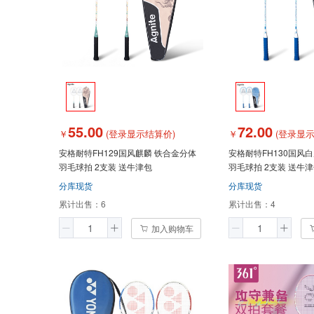
55.00
72.00
￥
(登录显示结算价)
￥
(登录显示
安格耐特FH129国风麒麟 铁合金分体
安格耐特FH130国风
羽毛球拍 2支装 送牛津包
羽毛球拍 2支装 送牛
分库现货
分库现货
累计出售：
6
累计出售：
4
加入购物车