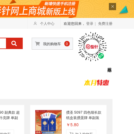
个人中心
欢迎您回来，
登录
|
免费注册
我的购物车
0
90 副典款 超
掼圣 5097 四色细长款
扑克牌 单副
纸盒装掼蛋牌 单副装
￥5.80
购物车
加入购物车