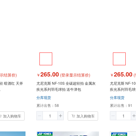
265.00
265.00
示结算价)
￥
(登录显示结算价)
￥
(
超轻 暗酒红 天斧
尤尼克斯 NF-10S 全碳超轻拍 金属灰
尤尼克斯 NF-1
包
疾光系列羽毛球拍 送牛津包
疾光系列羽毛球
分库现货
分库现货
累计出售：
58
累计出售：
91
加入购物车
加入购物车