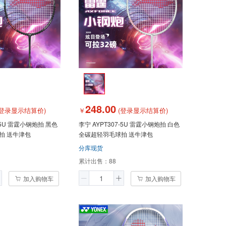
248.00
登录显示结算价)
￥
(登录显示结算价)
7-5U 雷霆小钢炮拍 黑色
李宁 AYPT307-5U 雷霆小钢炮拍 白色
拍 送牛津包
全碳超轻羽毛球拍 送牛津包
分库现货
累计出售：
88
加入购物车
加入购物车