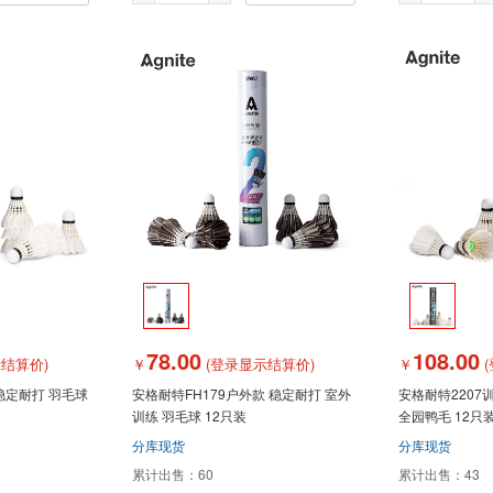
78.00
108.00
结算价)
￥
(登录显示结算价)
￥
(
稳定耐打 羽毛球
安格耐特FH179户外款 稳定耐打 室外
安格耐特2207
训练 羽毛球 12只装
全园鸭毛 12只
分库现货
分库现货
累计出售：
60
累计出售：
43