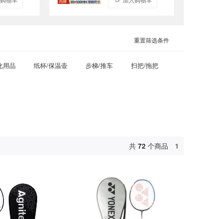
重置筛选条件
化用品
纸杯/保温壶
步梯/推车
扫把/拖把
共
72
个商品
1