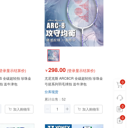
298.00
登录显示结算价)
￥
(登录显示结算价)
0S 全碳超轻拍 珍珠金
尤尼克斯 ARC8CR 全碳超轻拍 珍珠金
0
拍 送牛津包
弓箭系列羽毛球拍 送牛津包
分库现货
累计出售：
52
0
加入购物车
加入购物车
0
0