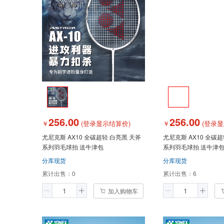
256.00
256.00
￥
(登录显示结算价)
￥
(登录显
尤尼克斯 AX10 全碳超轻 白亮黑 天斧
尤尼克斯 AX10 全碳
系列羽毛球拍 送牛津包
系列羽毛球拍 送牛津
分库现货
分库现货
累计出售：
0
累计出售：
6
加入购物车