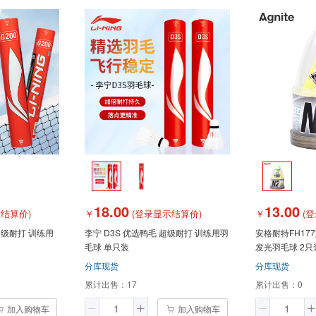
18.00
13.00
结算价)
￥
(登录显示结算价)
￥
(登
 超级耐打 训练用
李宁 D3S 优选鸭毛 超级耐打 训练用羽
安格耐特FH17
毛球 单只装
发光羽毛球 2只
分库现货
分库现货
累计出售：
17
累计出售：
0
加入购物车
加入购物车