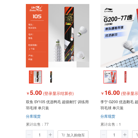
5.00
16.00
￥
(登录显示结算价)
￥
(登录显示
双鱼 SY105 优选鸭毛 超级耐打 训练用
李宁 G200 优选鹅毛
羽毛球 单只装
羽毛球 单只装
分库现货
分库现货
累计出售：
77
累计出售：
1
加入购物车