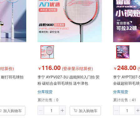
116.00
248.00
结算价)
￥
(登录显示结算价)
￥
(
一体 耐打羽毛球拍
李宁 AYPV027-3U 战戟900入门拍 荧
李宁 AYPT30
粉 碳铝合金羽毛球拍 送牛津包
全碳超轻羽毛球
分库现货
分库现货
累计出售：
0
累计出售：
41
加入购物车
加入购物车