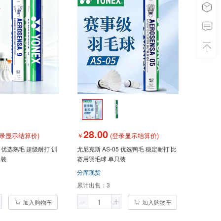
28.00
录显示结算价)
￥
(登录显示结算价)
9 优选鹅毛 超级耐打 训
尤尼克斯 AS-05 优选鸭毛 稳定耐打 比
只装
赛用羽毛球 单只装
分库现货
累计出售：
3
加入购物车
加入购物车