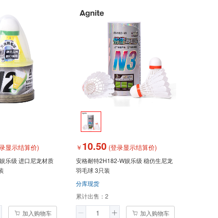
10.50
录显示结算价)
￥
(登录显示结算价)
7娱乐级 进口尼龙材质
安格耐特2H182-W娱乐级 稳仿生尼龙
装
羽毛球 3只装
分库现货
累计出售：
2
加入购物车
加入购物车