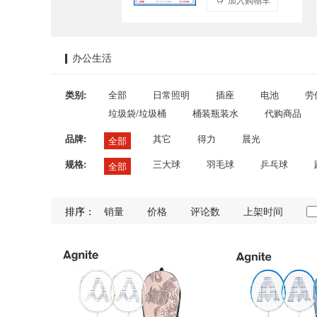
办公生活
类别:
全部
日常照明
插座
电池
劳
垃圾袋/垃圾桶
桶装瓶装水
代购商品
品牌:
其它
得力
晨光
全部
规格:
三大球
羽毛球
乒乓球
全部
排序：
销量
价格
评论数
上架时间