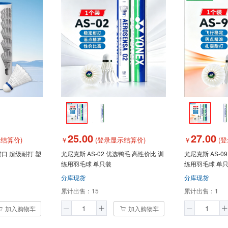
25.00
27.00
结算价)
￥
(登录显示结算价)
￥
(登
进口 超级耐打 塑
尤尼克斯 AS-02 优选鸭毛 高性价比 训
尤尼克斯 AS-0
练用羽毛球 单只装
练用羽毛球 单
分库现货
分库现货
累计出售：
15
累计出售：
1
加入购物车
加入购物车