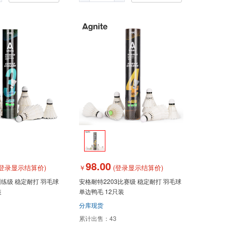
98.00
登录显示结算价)
￥
(登录显示结算价)
训练级 稳定耐打 羽毛球
安格耐特2203比赛级 稳定耐打 羽毛球
装
单边鸭毛 12只装
分库现货
累计出售：
43