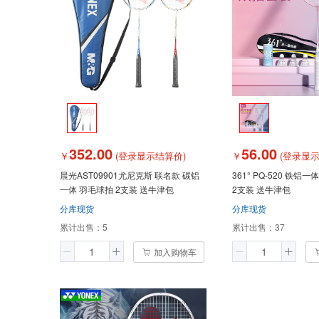
352.00
56.00
￥
(登录显示结算价)
￥
(登录显示
晨光AST09901尤尼克斯 联名款 碳铝
361° PQ-520 铁铝
一体 羽毛球拍 2支装 送牛津包
2支装 送牛津包
分库现货
分库现货
累计出售：
5
累计出售：
37
加入购物车