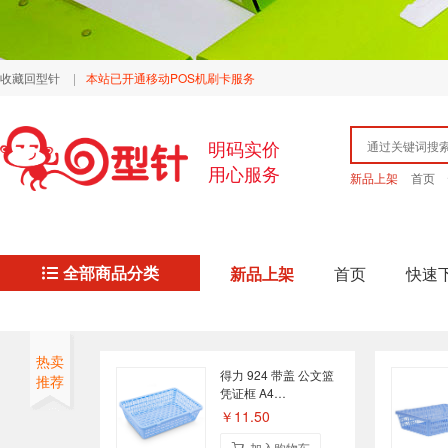
收藏回型针
|
本站已开通移动POS机刷卡服务
明码实价
用心服务
新品上架
首页
全部商品分类
新品上架
首页
快速
热卖
得力 924 带盖 公文篮
推荐
凭证框 A4
360mm×255mm×90mm
￥11.50
加入购物车