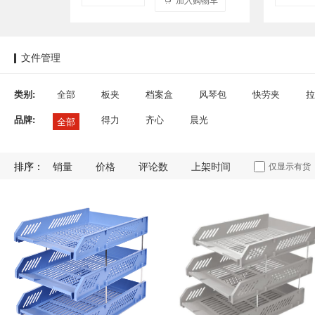
文件管理
类别:
全部
板夹
档案盒
风琴包
快劳夹
拉
品牌:
得力
齐心
晨光
全部
排序：
销量
价格
评论数
上架时间
仅显示有货