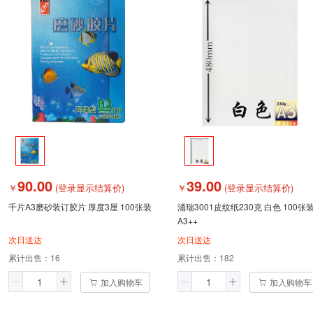
90.00
39.00
￥
(登录显示结算价)
￥
(登录显示结算价)
千片A3磨砂装订胶片 厚度3厘 100张装
涌瑞3001皮纹纸230克 白色 100张
A3++
次日送达
次日送达
累计出售：
16
累计出售：
182
加入购物车
加入购物车