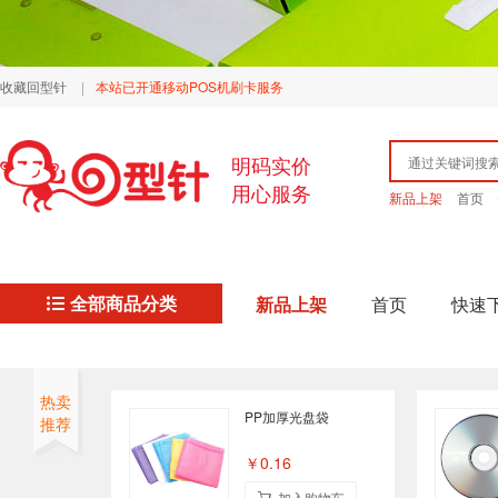
收藏回型针
|
本站已开通移动POS机刷卡服务
明码实价
用心服务
新品上架
首页
全部商品分类
新品上架
首页
快速
热卖
PP加厚光盘袋
推荐
￥0.16
加入购物车