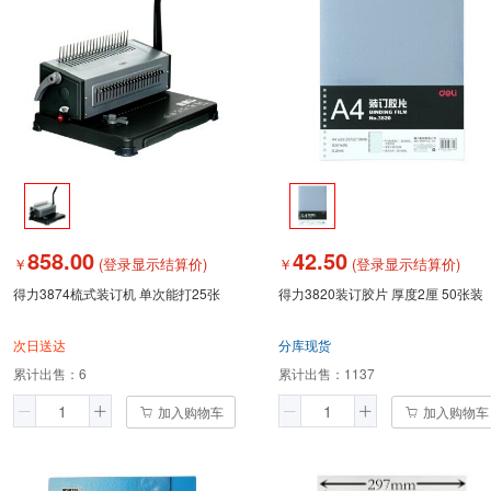
858.00
42.50
￥
(登录显示结算价)
￥
(登录显示结算价)
得力3874梳式装订机 单次能打25张
得力3820装订胶片 厚度2厘 50张装
次日送达
分库现货
累计出售：
6
累计出售：
1137
加入购物车
加入购物车