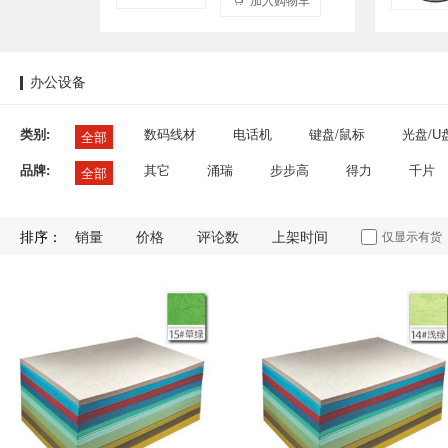
办公设备
类别:
数码线材
电话机
键盘/鼠标
光盘/U
全部
品牌:
其它
涌瑞
步步高
得力
千片
全部
排序：
销量
价格
评论数
上架时间
仅显示有货