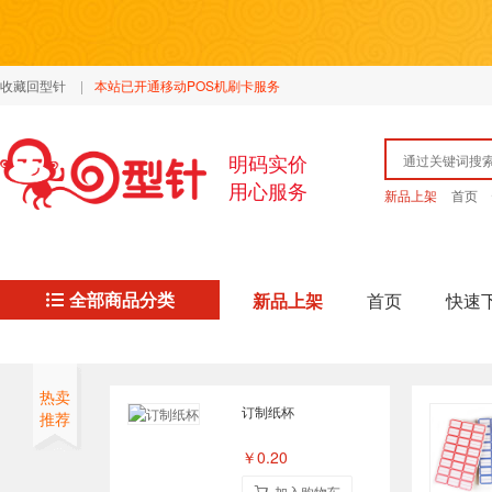
收藏回型针
|
本站已开通移动POS机刷卡服务
明码实价
用心服务
新品上架
首页
全部商品分类
新品上架
首页
快速
热卖
订制纸杯
推荐
￥0.20
加入购物车