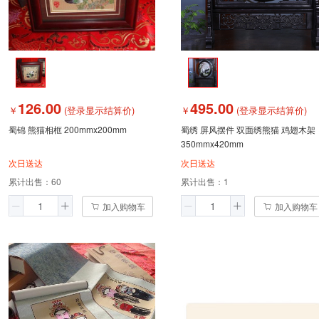
126.00
495.00
￥
(登录显示结算价)
￥
(登录显示结算价)
蜀锦 熊猫相框 200mmx200mm
蜀绣 屏风摆件 双面绣熊猫 鸡翅木架
350mmx420mm
次日送达
次日送达
累计出售：
60
累计出售：
1
加入购物车
加入购物车