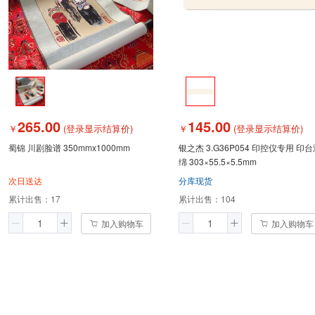
265.00
145.00
￥
(登录显示结算价)
￥
(登录显示结算价)
蜀锦 川剧脸谱 350mmx1000mm
银之杰 3.G36P054 印控仪专用 印
绵 303×55.5×5.5mm
次日送达
分库现货
累计出售：
17
累计出售：
104
加入购物车
加入购物车