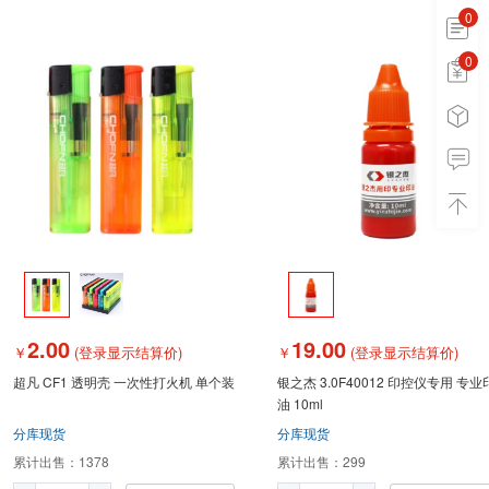
0
0
0
2.00
19.00
￥
(登录显示结算价)
￥
(登录显示结算价)
超凡 CF1 透明壳 一次性打火机 单个装
银之杰 3.0F40012 印控仪专用 专业
油 10ml
分库现货
分库现货
累计出售：
1378
累计出售：
299