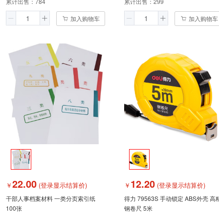
累计出售：
784
累计出售：
299
加入购物车
加入购物车
22.00
12.20
￥
(登录显示结算价)
￥
(登录显示结算价)
干部人事档案材料 一类分页索引纸
得力 79563S 手动锁定 ABS外壳 高
100张
钢卷尺 5米