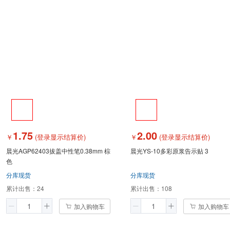
1.75
2.00
￥
(登录显示结算价)
￥
(登录显示结算价)
晨光AGP62403拔盖中性笔0.38mm 棕
晨光YS-10多彩原浆告示贴 3
色
分库现货
分库现货
累计出售：
24
累计出售：
108
加入购物车
加入购物车