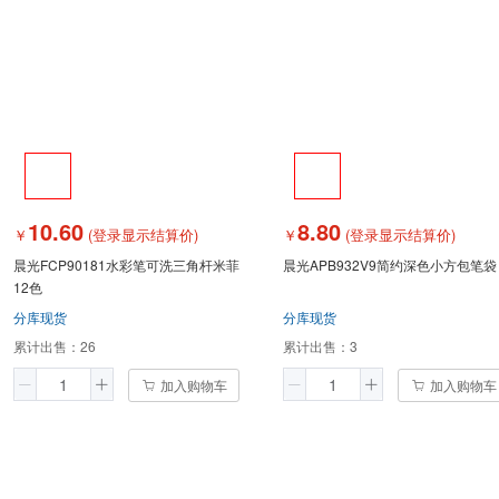
10.60
8.80
￥
(登录显示结算价)
￥
(登录显示结算价)
晨光FCP90181水彩笔可洗三角杆米菲
晨光APB932V9简约深色小方包笔袋
12色
分库现货
分库现货
累计出售：
26
累计出售：
3
加入购物车
加入购物车