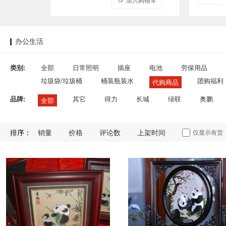
办公生活
类别:
全部
日常照明
插座
电池
劳保用品
垃圾袋/垃圾桶
桶装瓶装水
团购福利
代购商品
品牌:
其它
得力
长城
绿联
奥鹏
全部
排序：
销量
价格
评论数
上架时间
仅显示有货