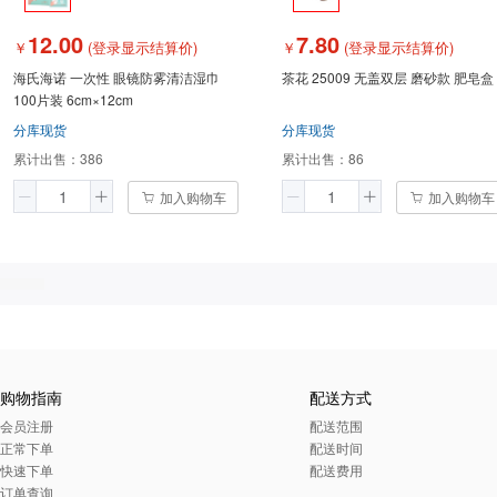
12.00
7.80
￥
(登录显示结算价)
￥
(登录显示结算价)
海氏海诺 一次性 眼镜防雾清洁湿巾
茶花 25009 无盖双层 磨砂款 肥皂盒
100片装 6cm×12cm
分库现货
分库现货
累计出售：
386
累计出售：
86
加入购物车
加入购物车
购物指南
配送方式
会员注册
配送范围
正常下单
配送时间
快速下单
配送费用
订单查询