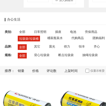
办公生活
类别:
全部
日常照明
插座
电池
劳保用品
桶装瓶装水
代购商品
团购福利
垃圾袋/垃圾桶
品牌:
其它
晨光
得力
恒丰
齐心
全部
规格:
背心垃圾袋
断点垃圾袋
抽绳垃圾袋
全部
排序：
销量
价格
评论数
上架时间
仅显示有货