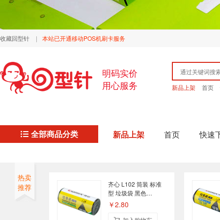
收藏回型针
|
本站已开通移动POS机刷卡服务
明码实价
用心服务
新品上架
首页
全部商品分类
新品上架
首页
快速
热卖
齐心 L102 筒装 标准
推荐
型 垃圾袋 黑色
45×50cm 30只装
￥2.80
加入购物车