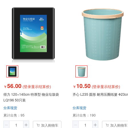
56.00
10.50
￥
(登录显示结算价)
￥
(登录显示结算价)
得力 120×140cm 特厚型 物业垃圾袋
齐心 L235 圆形 耐用压圈纸篓 Φ23c
LQ196 50只装
分库现货
分库现货
累计出售：
95
累计出售：
190
加入购物车
加入购物车