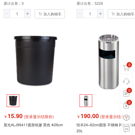
累计出售：
0
累计出售：
5226
加入购物车
加入购物车
0
0
0
0
15.90
190.00
￥
(登录显示结算价)
￥
(登录显示结算价)
晨光ALJ99411圆形纸篓 黑色 Φ26cm
恒丰24×62cm圆形 不锈钢 网格烟灰
20L