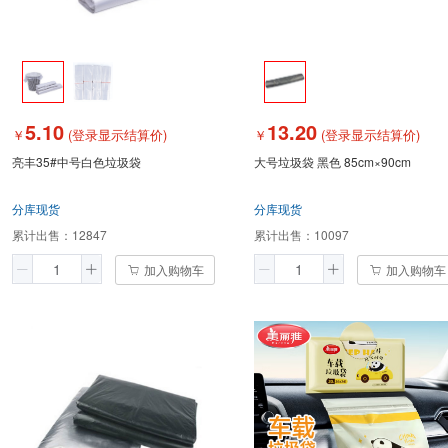
5.10
13.20
￥
(登录显示结算价)
￥
(登录显示结算价)
亮丰35#中号白色垃圾袋
大号垃圾袋 黑色 85cm×90cm
分库现货
分库现货
累计出售：
12847
累计出售：
10097
加入购物车
加入购物车