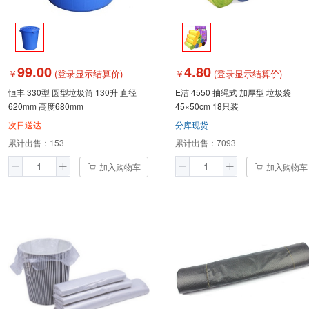
99.00
4.80
￥
(登录显示结算价)
￥
(登录显示结算价)
恒丰 330型 圆型垃圾筒 130升 直径
E洁 4550 抽绳式 加厚型 垃圾袋
620mm 高度680mm
45×50cm 18只装
次日送达
分库现货
累计出售：
153
累计出售：
7093
加入购物车
加入购物车