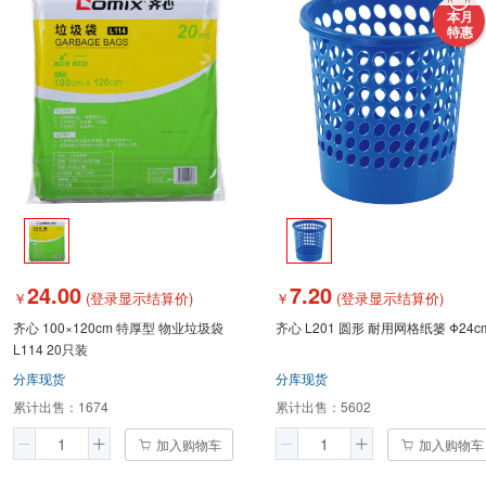
本月
特惠
24.00
7.20
￥
(登录显示结算价)
￥
(登录显示结算价)
齐心 100×120cm 特厚型 物业垃圾袋
齐心 L201 圆形 耐用网格纸篓 Φ24c
L114 20只装
分库现货
分库现货
累计出售：
1674
累计出售：
5602
加入购物车
加入购物车