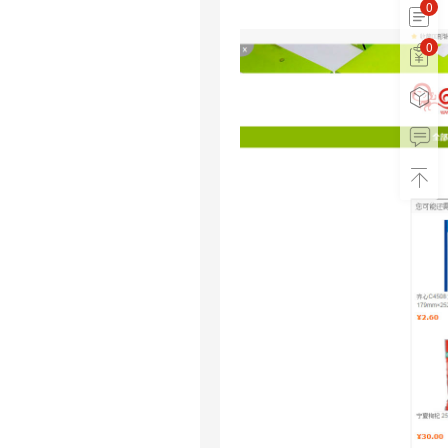
0
0
0