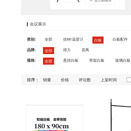
会议展示
类别:
全部
挂钟/温度计
白板配件
白板
品牌:
得力
若禺
全部
规格:
悬挂白板
带架白板
玻璃白板
全部
排序：
销量
价格
评论数
上架时间