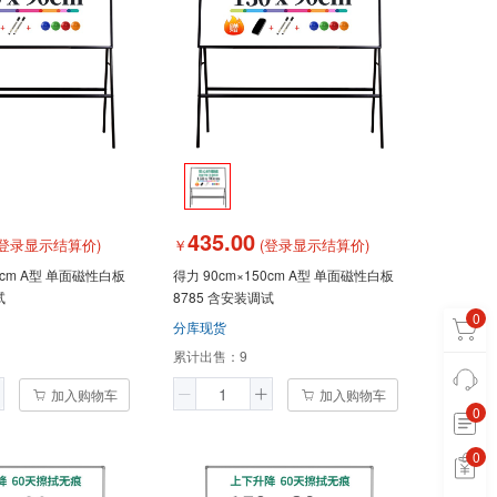
435.00
登录显示结算价)
￥
(登录显示结算价)
磁性白板
得力 90cm×150cm A型 单面磁性白板
试
8785 含安装调试
0
分库现货
累计出售：
9
加入购物车
加入购物车
0
0
0