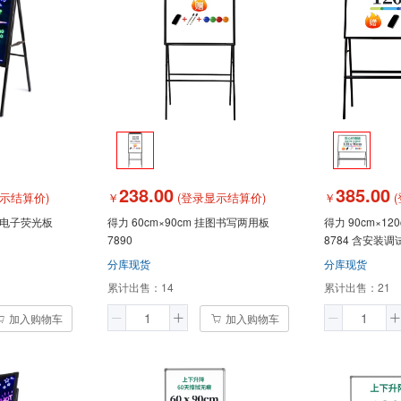
238.00
385.00
示结算价)
￥
(登录显示结算价)
￥
(
ED电子荧光板
得力 60cm×90cm 挂图书写两用板
得力 90cm×120cm A型 单面
7890
8784 含安装调
分库现货
分库现货
累计出售：
14
累计出售：
21
加入购物车
加入购物车