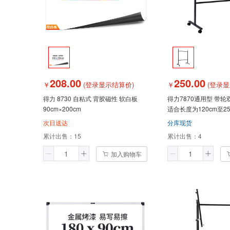
208.00
250.00
￥
(登录显示结算价)
￥
(登录显
得力 8730 自粘式 背胶磁性 软白板
得力7870通用型 带
90cm×200cm
适合长度为120cm至2
次日送达
分库现货
累计出售：
15
累计出售：
4
加入购物车