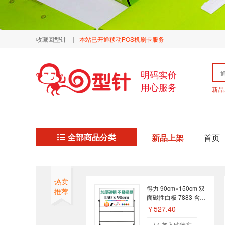
收藏回型针
|
本站已开通移动POS机刷卡服务
明码实价
用心服务
新品
全部商品分类
新品上架
首页
热卖
得力 90cm×150cm 双
推荐
面磁性白板 7883 含安
装调试
￥527.40
加入购物车