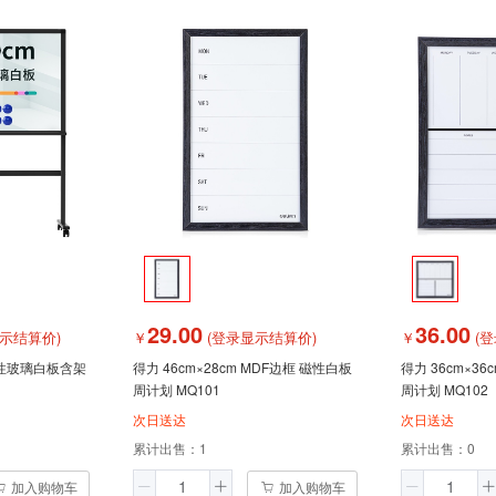
29.00
36.00
示结算价)
￥
(登录显示结算价)
￥
(登
 磁性玻璃白板含架
得力 46cm×28cm MDF边框 磁性白板
得力 36cm×3
周计划 MQ101
周计划 MQ102
次日送达
次日送达
累计出售：
1
累计出售：
0
加入购物车
加入购物车