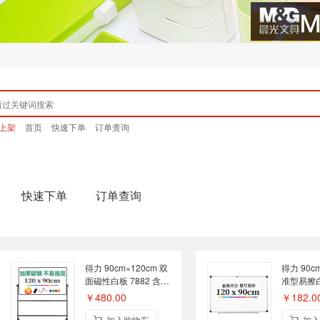
上架
首页
快速下单
订单查询
快速下单
订单查询
得力 90cm×120cm 双
得力 90c
面磁性白板 7882 含安
准型易擦白
装调试
墙式
￥480.00
￥182.0
加入购物车
加入