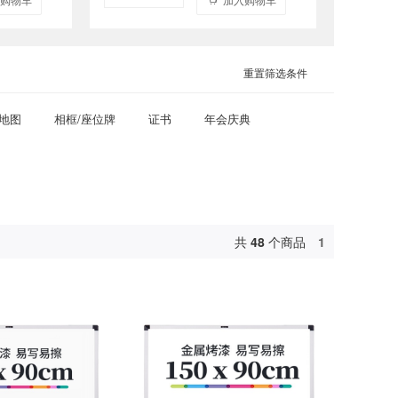
重置筛选条件
/地图
相框/座位牌
证书
年会庆典
共
48
个商品
1