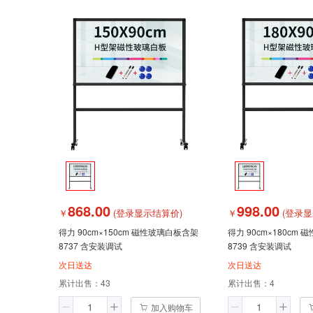
868.00
998.00
￥
(登录显示结算价)
￥
(登录显
得力 90cm×150cm 磁性玻璃白板含架
得力 90cm×180cm
8737 含安装调试
8739 含安装调试
次日送达
次日送达
累计出售：
43
累计出售：
4
加入购物车