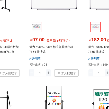
97.00
182.00
示结算价)
￥
(登录显示结算价)
￥
(
轮双杠加厚白板架
得力 60cm×90cm 标准型易擦白板
得力 90cm×1
50cm的白板
7854 挂墙式
7855 挂墙式
分库现货
分库现货
累计出售：
98
累计出售：
199
加入购物车
加入购物车