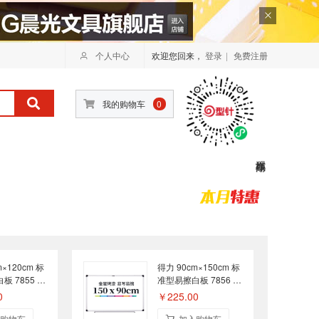
个人中心
欢迎您回来，
登录
|
免费注册
我的购物车
0
m×120cm 标
得力 90cm×150cm 标
板 7855 挂
准型易擦白板 7856 挂
墙式
0
￥225.00
购物车
加入购物车