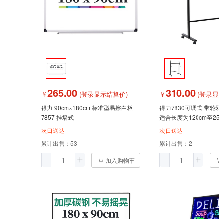
265.00
310.00
￥
(登录显示结算价)
￥
(登录显
得力 90cm×180cm 标准型易擦白板
得力7830可调式 带
7857 挂墙式
适合长度为120cm至2
次日送达
次日送达
累计出售：
53
累计出售：
2
加入购物车