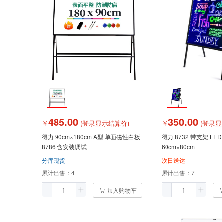
485.00
350.00
￥
(登录显示结算价)
￥
(登录显
得力 90cm×180cm A型 单面磁性白板
得力 8732 带支架 L
8786 含安装调试
60cm×80cm
分库现货
次日送达
累计出售：
4
累计出售：
7
加入购物车