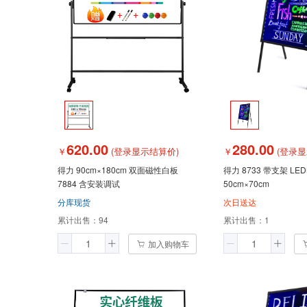
620.00
280.00
￥
(登录显示结算价)
￥
(登录显
得力 90cm×180cm 双面磁性白板
得力 8733 带支架 L
7884 含安装调试
50cm×70cm
分库现货
次日送达
累计出售：
94
累计出售：
1
加入购物车