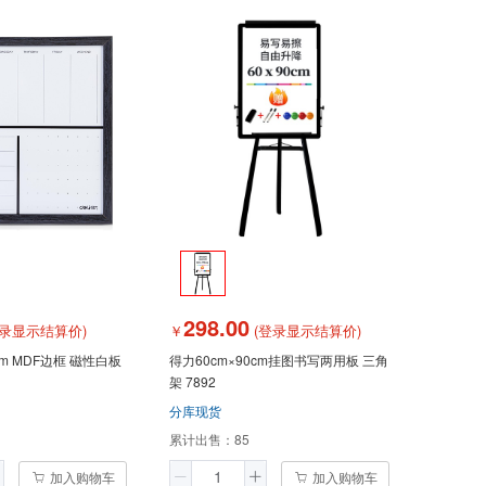
298.00
录显示结算价)
￥
(登录显示结算价)
6cm MDF边框 磁性白板
得力60cm×90cm挂图书写两用板 三角
架 7892
分库现货
累计出售：
85
加入购物车
加入购物车