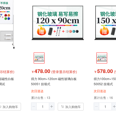
478.00
578.00
示结算价)
￥
(登录显示结算价)
￥
(
得力 90cm×120cm 磁性玻璃白板
得力100cm×1
装调试
50051 挂墙式
50052 挂墙式
次日送达
次日送达
累计出售：
13
累计出售：
16
加入购物车
加入购物车