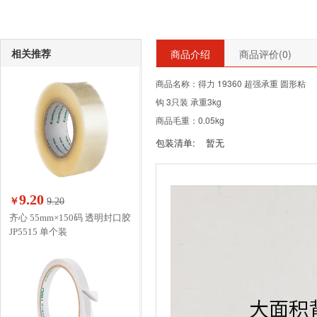
相关推荐
商品介绍
商品评价(
0
)
商品名称：得力 19360 超强承重 圆形粘
钩 3只装 承重3kg
商品毛重：0.05kg
包装清单:
暂无
9.20
￥
9.20
齐心 55mm×150码 透明封口胶
JP5515 单个装