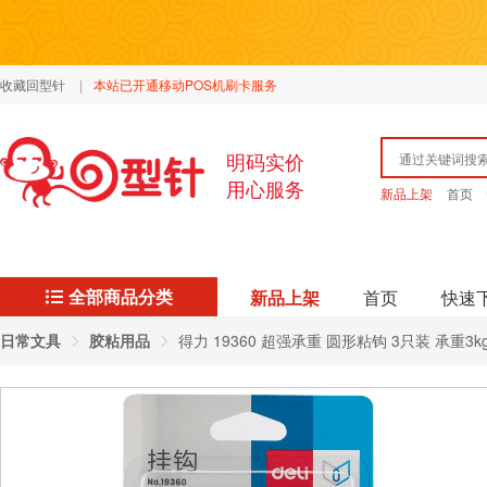
收藏回型针
|
本站已开通移动POS机刷卡服务
明码实价
用心服务
新品上架
首页
全部商品分类
新品上架
首页
快速
日常文具
胶粘用品
得力 19360 超强承重 圆形粘钩 3只装 承重3kg.