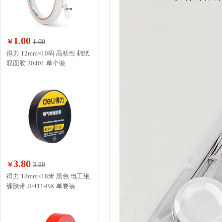
1.00
￥
1.00
得力 12mm×10码 高粘性 棉纸
双面胶 30401 单个装
3.80
￥
3.80
得力 18mm×18米 黑色 电工绝
缘胶带 JF411-BK 单卷装