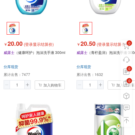
20.00
20.50
0
￥
(登录显示结算价)
￥
(登录显示结算价)
威露士
（健康呵护）泡沬洗手液 300ml
威露士
（青柠盈润）泡沬洗手液 300
分库现货
分库现货
0
累计出售：
7477
累计出售：
1632
0
0
加入购物车
加入购物车