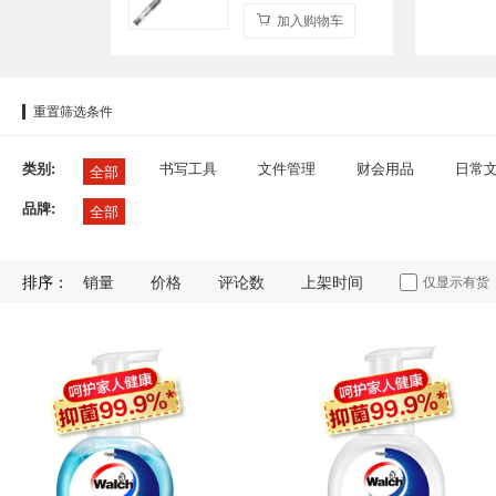
加入购物车
重置筛选条件
类别:
书写工具
文件管理
财会用品
日常
全部
品牌:
全部
排序：
销量
价格
评论数
上架时间
仅显示有货