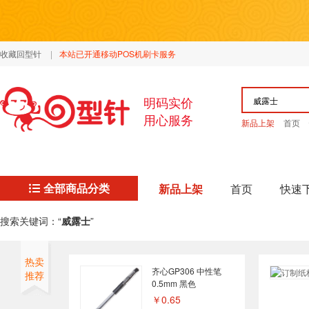
收藏回型针
|
本站已开通移动POS机刷卡服务
明码实价
用心服务
新品上架
首页
全部商品分类
新品上架
首页
快速
搜索关键词：“
威露士
”
热卖
齐心GP306 中性笔
推荐
0.5mm 黑色
￥0.65